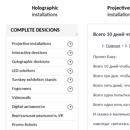
Holographic
Projective
installations
installatio
COMPLETE DESICIONS
Всего 10 дней 
Projective installations
Главная
»
Interactive desicions
Проект Баку:
Golographic desicions
Всего 10 дней чтоб
LED solutions
Всего три дня, чтоб
Turnkey exhibition stands
Всего пять дней, ч
Fogscreens
Всего одна попытка
Videowalls
Всего одна ночь на
Digital-активности
И сказка о маленько
Виртуальная реальность VR
навсегда- светилас
Promo Robots