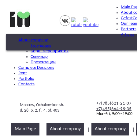
Main Pa
About c
GefestCa
Our Tea
Partners
Articles
About company
Тест-драйв
Корп. мероприятия
Семинар
Презентации
Complete Desicions
Rent
Portfolio
Contacts
+7(985)621-21-07
Moscow, Ochakovskoe sh.
+7(495)664-98-35
d. 28, p. 2, fl. 4, of. 403
Mon-Fri, 9:00 - 19:00
Main Page
About company
About company