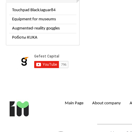
Touchpad BlackJaguar84
Equipment for museums
Augmented-reality goqgles
Роботы KUKA
Main Page
About company
A