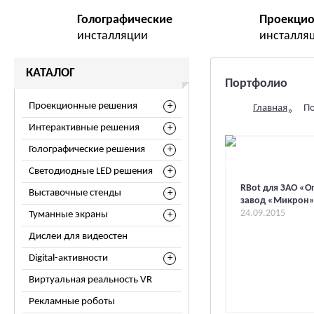
Голографические
Проекци
инсталляции
инсталля
КАТАЛОГ
Портфолио
Проекционные решения
Главная
П
»
Интерактивные решения
Голографические решения
Светодиодные LED решения
RBot для ЗАО «
Выставочные стенды
завод «Микрон
24.09.2015
Туманные экраны
Дислеи для видеостен
Digital-активности
Виртуальная реальность VR
Рекламные роботы