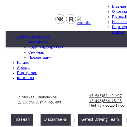
Главная
О комп
Группа 
Наша к
Партне
Статьи
Gefest Driving Team
Тест-драйв
Корп. мероприятия
Семинар
Презентации
Каталог
Аренда
Портфолио
Контакты
+7(985)621-21-07
г. Москва, Очаковское ш.,
+7(495)664-98-35
д. 28, стр. 2, эт. 4, оф. 403
Пн-Пт с 9:00 до 19:00
Главная
О компании
Gefest Driving Team