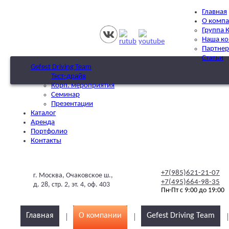
Главная
О комп
Группа 
Наша к
Партне
Статьи
Gefest Driving Team
Тест-драйв
Корп. мероприятия
Семинар
Презентации
Каталог
Аренда
Портфолио
Контакты
+7(985)621-21-07
г. Москва, Очаковское ш.,
+7(495)664-98-35
д. 28, стр. 2, эт. 4, оф. 403
Пн-Пт с 9:00 до 19:00
Главная
О компании
Gefest Driving Team