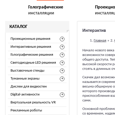
Голографические
Проекци
инсталляции
инсталля
КАТАЛОГ
Интерактив
Проекционные решения
Главная
»
Интерактивные решения
Начало нового века
Голографические решения
возможности совер
общего доступа. Те
Светодиодные LED решения
высокой скорости р
стоять в длинных о
Выставочные стенды
Скачек дал возможн
Туманные экраны
называется соврем
Дислеи для видеостен
весьма обширную о
которого производи
Digital-активности
приспособления вза
сами.
Виртуальная реальность VR
Основной проблемой
Рекламные роботы
со временем, надея