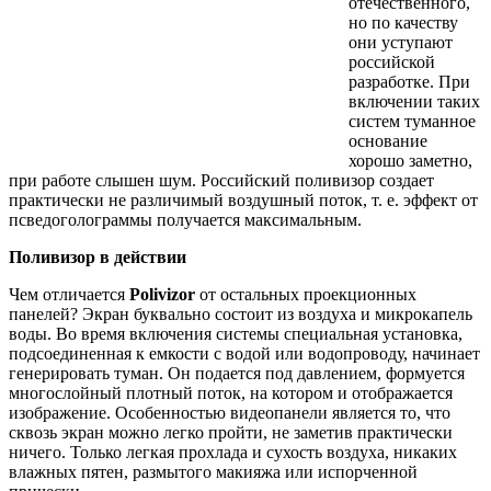
отечественного,
но по качеству
они уступают
российской
разработке. При
включении таких
систем туманное
основание
хорошо заметно,
при работе слышен шум. Российский поливизор создает
практически не различимый воздушный поток, т. е. эффект от
псведоголограммы получается максимальным.
Поливизор в действии
Чем отличается
Polivizor
от остальных проекционных
панелей? Экран буквально состоит из воздуха и микрокапель
воды. Во время включения системы специальная установка,
подсоединенная к емкости с водой или водопроводу, начинает
генерировать туман. Он подается под давлением, формуется
многослойный плотный поток, на котором и отображается
изображение. Особенностью видеопанели является то, что
сквозь экран можно легко пройти, не заметив практически
ничего. Только легкая прохлада и сухость воздуха, никаких
влажных пятен, размытого макияжа или испорченной