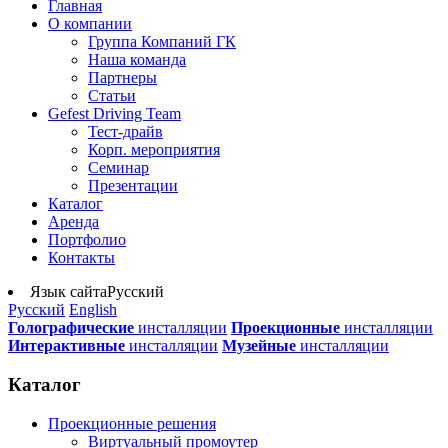
Главная
О компании
Группа Компаний ГК
Наша команда
Партнеры
Статьи
Gefest Driving Team
Тест-драйв
Корп. мероприятия
Семинар
Презентации
Каталог
Аренда
Портфолио
Контакты
Язык сайта
Русский
Русский
English
Голографические
инсталляции
Проекционные
инсталляции
Интерактивные
инсталляции
Музейные
инсталляции
Каталог
Проекционные решения
Виртуальный промоутер