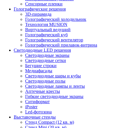
Сенсорные пленки
Голографические решения
3D-пирамида
Голографический холодильник
Технология MUSION
Виртуальный ведущий
Голографический куб
Голографический вентилятор
Голографический прилавок-витрина
Светодиодные LED решения
Светодиодные экраны
Светодиодные сетки
Бегущие строки
Медиафасады
Светодиодные шары и кубы
Светодиодные полы
Светодиодные лампы и ленты
Аптечные кресты
Гибкие светодиодные экраны
Ситиформат
iPoster
Led-фотозона
Выставочные стенды
Стенд Compact (12 кв. м)
Стенд Mini (20 кв. м)