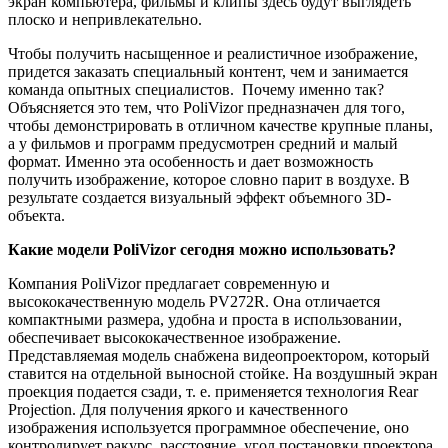
экран компьютера, фильмы и клипы здесь будут выглядеть
плоско и непривлекательно.
Чтобы получить насыщенное и реалистичное изображение,
придется заказать специальный контент, чем и занимается
команда опытных специалистов. Почему именно так?
Объясняется это тем, что PoliVizor предназначен для того,
чтобы демонстрировать в отличном качестве крупные планы,
а у фильмов и программ предусмотрен средний и малый
формат. Именно эта особенность и дает возможность
получить изображение, которое словно парит в воздухе. В
результате создается визуальный эффект объемного 3D-
объекта.
Какие модели PoliVizor сегодня можно использовать?
Компания PoliVizor предлагает современную и
высококачественную модель PV272R. Она отличается
компактными размера, удобна и проста в использовании,
обеспечивает высококачественное изображение.
Представляемая модель снабжена видеопроектором, который
ставится на отдельной выносной стойке. На воздушный экран
проекция подается сзади, т. е. применяется технология Rear
Projection. Для получения яркого и качественного
изображения используется программное обеспечение, оно
контролирует ракурс, расстояние, угол постановки проектора