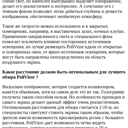
синий свет, он наиболее выигрышно выделяет изображение,
делает его реалистичнее и интереснее. А сочетание его с
темным фоном позволяет легко добиться глубины и резкости
изображения, обеспечивает необычную атмосферу.
Такие же хитрости можно использовать и в закрытых
помещениях, например, в выставочных залах, ночных клубах.
Применение направленного света и специального фона
помогает исключить влияние посторонних источников
освещения, но лучше размещать PoliVizor вдали от открытых
и освещенных окон, от ярких источников освещения, которые
могут быть направлены непосредственно на область
воздушного экрана.
Какое расстояние должно быть оптимальным для лучшего
обзора PoliVizor ?
Визуально изображение, которое создается поливизором,
кажется объемным, хотя на самом деле это не так. Голограмму
получить таким способом нельзя. Но особенности проекции и
самого экрана делают данный эффект очень реалистичным.
Оптимальным расстоянием для обзора считается 2-10 м, но
специалисты советуют ставить экраны таким образом, чтобы
зрители имели возможность просматривать ролик с большего
расстояния. PoliVizor дает возможность четко видеть
изображение, которое располагается примерно в 50 м.