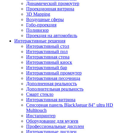
Динамический промоутер
Проекционная витрина
3D Mapping
Воздушные сферы
Гобо-проекция
Поливизор
Проекция на автомобиль
Интерактивные решения
Интерактивный стол
Интерактивный пол
Интерактивная стена
Интерактивный киоск
Интерактивный бар
Интерактивный промоутер
Интерактивная песочница
Дополненная реальность
Дополнительная реальность
Смарт стекло
Интерактивная витрина
Сенсорная панель BlackJaguar 84" ultra HD
Multitouch
Инстапринтер
Оборудование для музеев
Профессиональные дисплеи
Интерактивные дисплеи