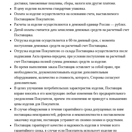
доставки, таможенные
пошлины, сборы, налоги или другие платежи.
В цену изделия включена стандартная упаковка.
Оплата за изделие осуществляется на основании счета, выставляемого
Поставщиком Покупателю.
Расчеты за изделие осуществляются в денежной единице России — рублях.
Датой оплаты считается дата зачисления денежных средств на расчетный счет
Поставщика.
Отгрузка изделия осуществляется в 60-ти дневный срок, с момента
поступления денежных средств на
расчетный счет Поставщика.
Отгрузка изделия Покупателю со склада Поставщика осуществляется после
подписания Акта приема-
передачи, при условии поступления на расчетный
счет Поставщика полной суммы денежных средств за
изделие.
Во время выполнения заказа Поставщик оставляет за собой право, при
необходимости,
доукомплектовывать изделие дополнительным
оборудованием, количество и стоимость, которого, Стороны
согласуют
дополнительно.
В целях улучшения потребительских характеристик изделия, Поставщик
вправе вносить в его
конструкцию любые изменения без предварительного
уведомления Покупателя, причем эти изменения не
приведут к повышению
цены изделия для Покупателя.
В случае обнаружения в течение гарантийного срока допущенных по вине
поставщика
неисправностей, дефектов и некомплектности в поставляемом
заказчику изделии, поставщик
устраняет их своими силами и средствами.
Поставщик гарантирует качество и надежность изделия в течение всего
гарантийного срока, в случае
если Покупатель использует изделие по