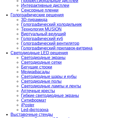
Профессиональные дисплеи
Интерактивные дисплеи
Сенсорные пленки
Голографические решения
3D-пирамида
Голографический холодильник
Технология MUSION
Виртуальный ведущий
Голографический куб
Голографический вентилятор
Голографический прилавок-витрина
Светодиодные LED решения
Светодиодные экраны
Светодиодные сетки
Бегущие строки
Медиафасады
Светодиодные шары и кубы
Светодиодные полы
Светодиодные лампы и ленты
Аптечные кресты
Гибкие светодиодные экраны
Ситиформат
iPoster
Led-фотозона
Выставочные стенды