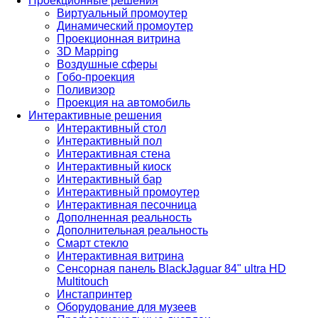
Проекционные решения
Виртуальный промоутер
Динамический промоутер
Проекционная витрина
3D Mapping
Воздушные сферы
Гобо-проекция
Поливизор
Проекция на автомобиль
Интерактивные решения
Интерактивный стол
Интерактивный пол
Интерактивная стена
Интерактивный киоск
Интерактивный бар
Интерактивный промоутер
Интерактивная песочница
Дополненная реальность
Дополнительная реальность
Смарт стекло
Интерактивная витрина
Сенсорная панель BlackJaguar 84" ultra HD
Multitouch
Инстапринтер
Оборудование для музеев